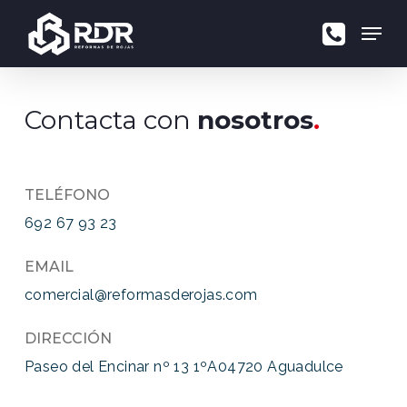
Skip
Menu
to
main
content
Contacta con
nosotros
.
TELÉFONO
692 67 93 23
EMAIL
comercial@reformasderojas.com
DIRECCIÓN
Paseo del Encinar nº 13 1ºA04720 Aguadulce